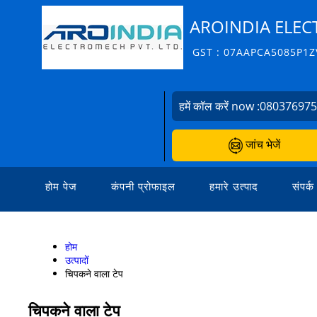
AROINDIA ELE
GST : 07AAPCA5085P1Z
हमें कॉल करें now :
08037697
जांच भेजें
होम पेज
कंपनी प्रोफाइल
हमारे उत्पाद
संपर्क
होम
उत्पादों
चिपकने वाला टेप
चिपकने वाला टेप