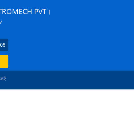
CTROMECH PVT।
V
508
 करें