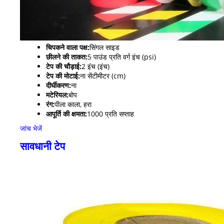
चिपकने वाला पक्ष:
सिंगल साइड
छीलने की ताकत:
5 पाउंड प्रति वर्ग इंच (psi)
टेप की चौड़ाई:
2 इंच (इंच)
टेप की मोटाई:
ना सेंटीमीटर (cm)
दीर्घीकरण:
ना
मटेरियल:
बोप
रंग:
पीला काला, हरा
आपूर्ति की क्षमता:
1000 प्रति सप्ताह
जांच भेजें
सावधानी टेप