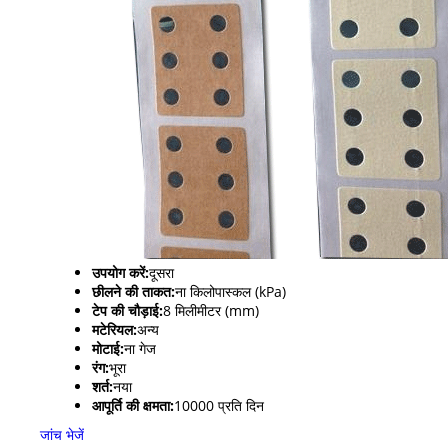
उपयोग करें:
दूसरा
छीलने की ताकत:
ना किलोपास्कल (kPa)
टेप की चौड़ाई:
8 मिलीमीटर (mm)
मटेरियल:
अन्य
मोटाई:
ना गेज
रंग:
भूरा
शर्त:
नया
आपूर्ति की क्षमता:
10000 प्रति दिन
जांच भेजें